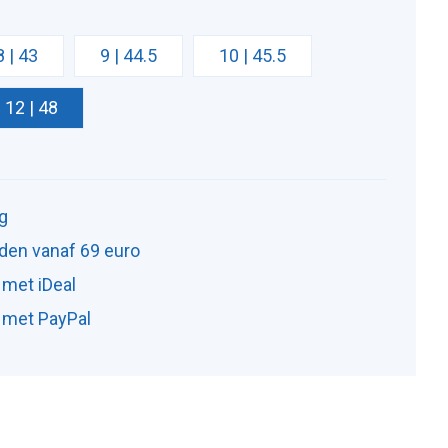
8 | 43
9 | 44.5
10 | 45.5
12 | 48
ng
den vanaf 69 euro
 met iDeal
n met PayPal