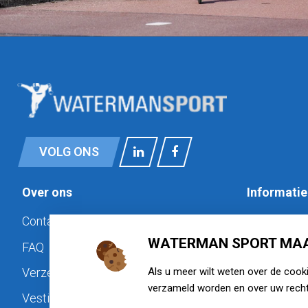
VOLG ONS
Over ons
Informatie
Contact
Privacy
WATERMAN SPORT MAA
FAQ
Cookiebele
Als u meer wilt weten over de cook
Verzenden & retourneren
Disclaimer
verzameld worden en over uw recht
Vestigingen
Algemene 