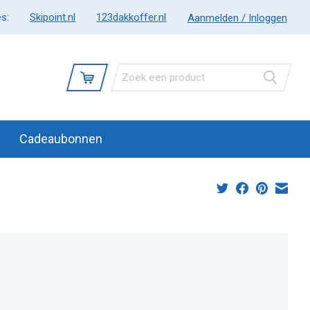
s:
Skipoint.nl
123dakkoffer.nl
Aanmelden / Inloggen
Cadeaubonnen