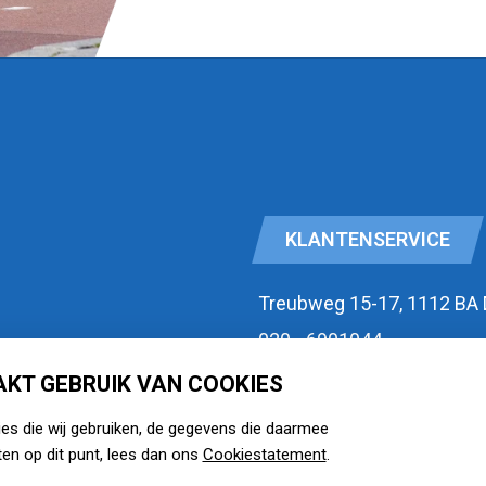
KLANTENSERVICE
Treubweg 15-17, 1112 BA
020 - 6901044
KT GEBRUIK VAN COOKIES
id
Openingstijden
ies die wij gebruiken, de gegevens die daarmee
zie watermansport.nl
en op dit punt, lees dan ons
Cookiestatement
.
voorwaarden