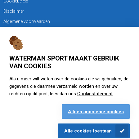
Cookiebeleid
Disclaimer
Algemene voorwaarden
KLANTENSERVICE
Treubweg 15-17, 1112 BA Diemen
WATERMAN SPORT MAAKT GEBRUIK
020 - 6901044
VAN COOKIES
Openingstijden
Als u meer wilt weten over de cookies die wij gebruiken, de
gegevens die daarmee verzameld worden en over uw
zie watermansport.nl
rechten op dit punt, lees dan ons
Cookiestatement
.
Alleen anonieme cookies
Openingstijden
Alle cookies toestaan