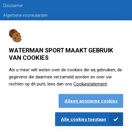
Disclaimer
Algemene voorwaarden
KLANTENSERVICE
Treubweg 15-17, 1112 BA Diemen
WATERMAN SPORT MAAKT GEBRUIK
020 - 6901044
VAN COOKIES
Openingstijden
Als u meer wilt weten over de cookies die wij gebruiken, de
gegevens die daarmee verzameld worden en over uw
zie watermansport.nl
rechten op dit punt, lees dan ons
Cookiestatement
.
Alleen anonieme cookies
Openingstijden
Alle cookies toestaan