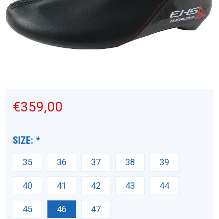
€359,00
SIZE:
*
35
36
37
38
39
40
41
42
43
44
45
46
47