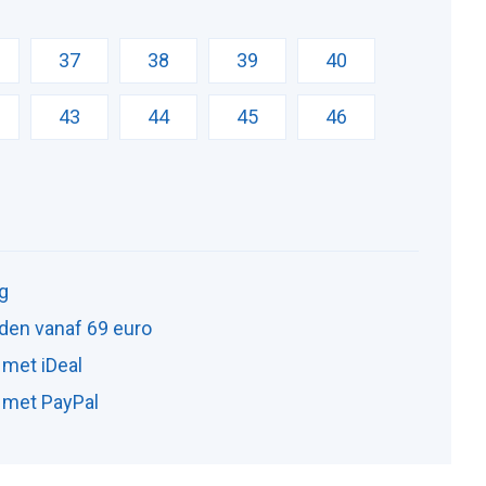
37
38
39
40
43
44
45
46
ng
den vanaf 69 euro
 met iDeal
n met PayPal