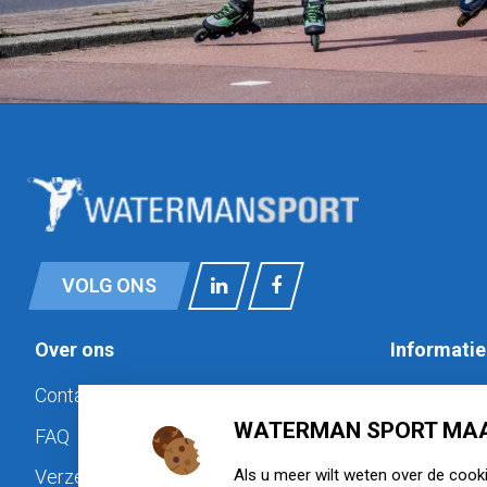
VOLG ONS
Over ons
Informatie
Contact
Privacy
WATERMAN SPORT MAA
FAQ
Cookiebele
Als u meer wilt weten over de cook
Verzenden & retourneren
Disclaimer