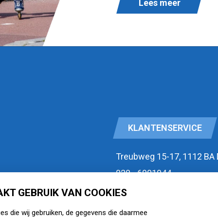
Lees meer
KLANTENSERVICE
Treubweg 15-17, 1112 BA
020 - 6901044
KT GEBRUIK VAN COOKIES
id
Openingstijden
ies die wij gebruiken, de gegevens die daarmee