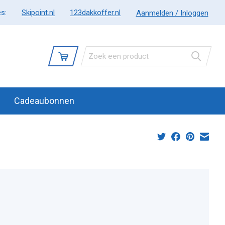
s:
Skipoint.nl
123dakkoffer.nl
Aanmelden / Inloggen
Cadeaubonnen