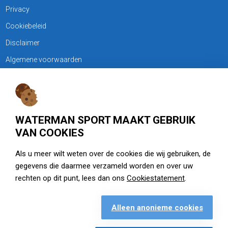
Privacy
Cookiebeleid
Disclaimer
Algemene voorwaarden
KLANTENSERVICE
Treubweg 15-17, 1112 BA Diemen
WATERMAN SPORT MAAKT GEBRUIK
020 - 6901044
VAN COOKIES
Openingstijden
Als u meer wilt weten over de cookies die wij gebruiken, de
gegevens die daarmee verzameld worden en over uw
zie watermansport.nl
rechten op dit punt, lees dan ons
Cookiestatement
.
Alleen anonieme cookies