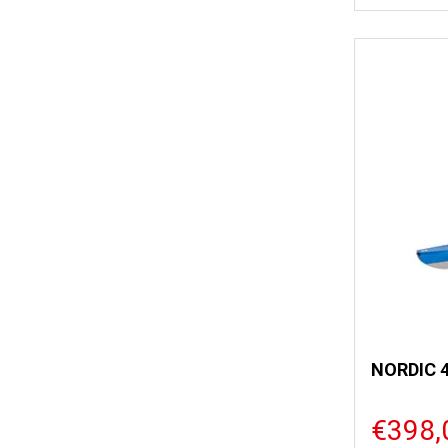
NORDIC 
€398,