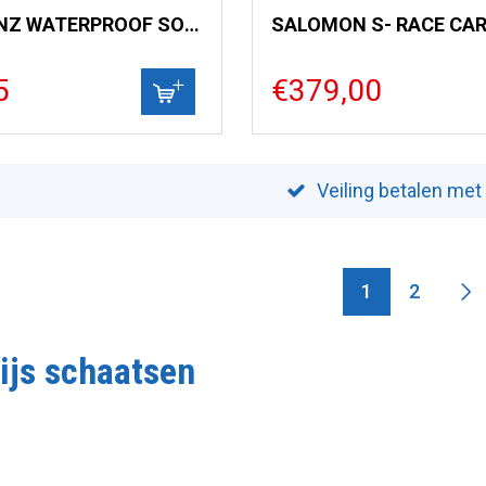
SEALSKINZ WATERPROOF SOCK
5
€379,00
Veiling betalen met
1
2
ijs schaatsen