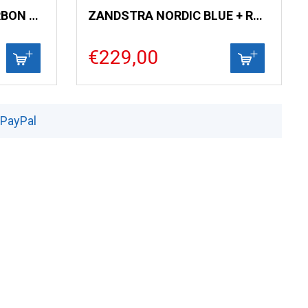
SALOMON S- RACE CARBON SKATE
ZANDSTRA NORDIC BLUE + ROTTEFELLA PERFORMANCE BINDING
€229,00
 PayPal