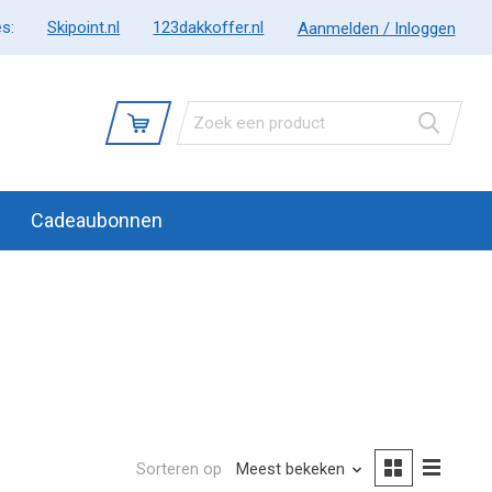
s:
Skipoint.nl
123dakkoffer.nl
Aanmelden / Inloggen
Cadeaubonnen
Sorteren op
Meest bekeken