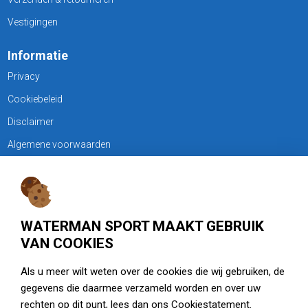
Vestigingen
Informatie
Privacy
Cookiebeleid
Disclaimer
Algemene voorwaarden
KLANTENSERVICE
Treubweg 15-17, 1112 BA Diemen
WATERMAN SPORT MAAKT GEBRUIK
020 - 6901044
VAN COOKIES
Openingstijden
Als u meer wilt weten over de cookies die wij gebruiken, de
gegevens die daarmee verzameld worden en over uw
zie watermansport.nl
rechten op dit punt, lees dan ons
Cookiestatement
.