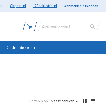
s:
Skipoint.nl
123dakkoffer.nl
Aanmelden / Inloggen
Cadeaubonnen
Sorteren op
Meest bekeken