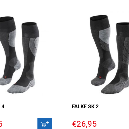
 4
FALKE SK 2
5
€26,95