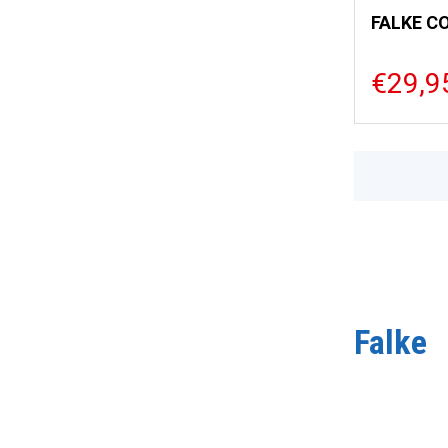
FALKE C
€29,9
Falke