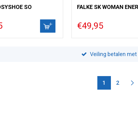
OSYSHOE SO
5
€49,95
Veiling betalen met
1
2