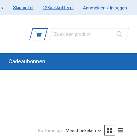
s:
Skipoint.nl
123dakkoffer.nl
Aanmelden / Inloggen
Cadeaubonnen
Sorteren op
Meest bekeken