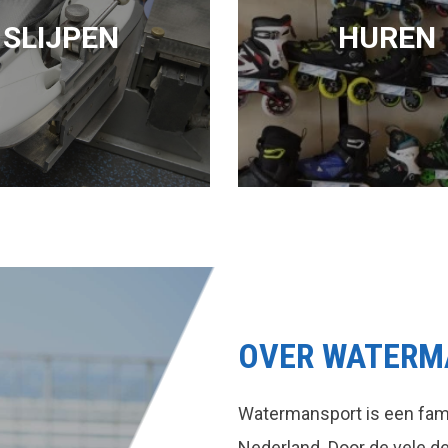
SLIJPEN
HUREN
OVER WATERM
Watermansport is een fami
Nederland. Door de vele 