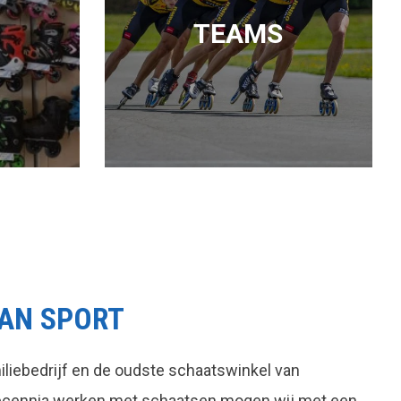
TEAMS
AN SPORT
liebedrijf en de oudste schaatswinkel van
decennia werken met schaatsen mogen wij met een