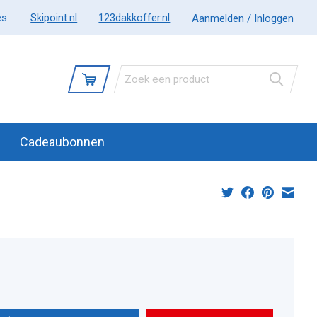
s:
Skipoint.nl
123dakkoffer.nl
Aanmelden / Inloggen
Cadeaubonnen