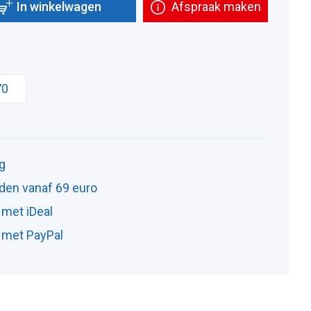
In winkelwagen
Afspraak maken
70
ng
den vanaf 69 euro
 met iDeal
n met PayPal