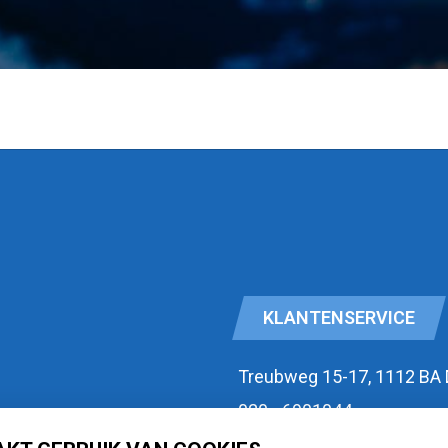
KLANTENSERVICE
Treubweg 15-17, 1112 BA
020 - 6901044